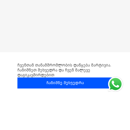
ჩვენთან თანამშრომლობის დაწყება მარტივია.
ჩანიშნეთ შეხვედრა და ჩვენ მალევე
დაგიკავშირდებით
ჩანიშნე შეხვედრა
When Agency And Client Truly Work Together,
Great Things Happen